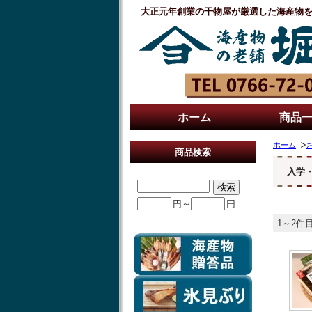
大正元年創業の干物屋が厳選した海産物
ホーム
商品
ホーム
商品検索
入学
円～
円
1～2件目