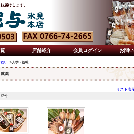
をお届けします。
一覧
店舗紹介
会員ログイン
お問い
お祝い
入学・就職
・就職
リスト表
/2件