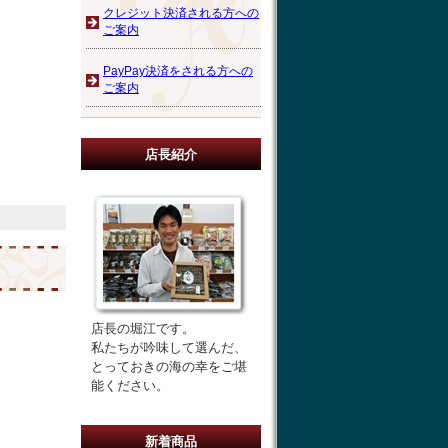
クレジット決済される方への
ご案内
PayPay決済をされる方への
ご案内
店長紹介
店長の堀江です。
私たちが吟味して選んだ、
とっておきの海の幸をご堪
能ください。
新着商品