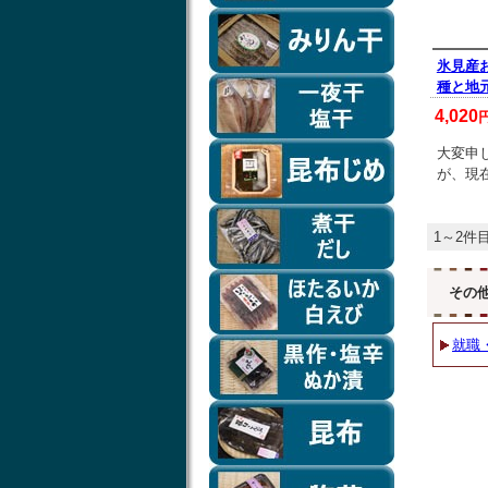
氷見産
種と地
4,020
大変申
が、現
1～2件目
その
就職