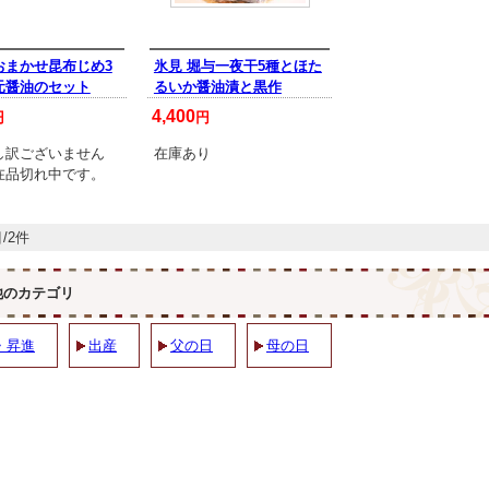
おまかせ昆布じめ3
氷見 堀与一夜干5種とほた
元醤油のセット
るいか醤油漬と黒作
4,400
円
円
し訳ございません
在庫あり
在品切れ中です。
/2件
他のカテゴリ
・昇進
出産
父の日
母の日