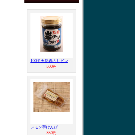
100％天然岩のりビン
500円
レモン芋けんぴ
350円