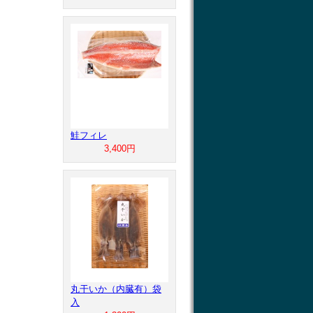
鮭フィレ
3,400円
丸干いか（内臓有）袋
入