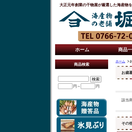
大正元年創業の干物屋が厳選した海産物
ホーム
商品
ホーム
商品検索
お歳
円～
円
該当
その