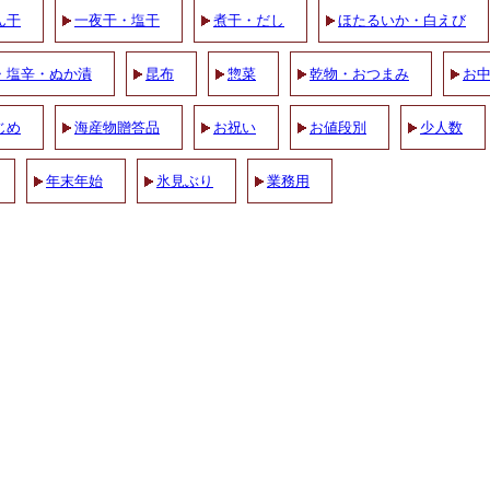
ん干
一夜干・塩干
煮干・だし
ほたるいか・白えび
・塩辛・ぬか漬
昆布
惣菜
乾物・おつまみ
お
じめ
海産物贈答品
お祝い
お値段別
少人数
年末年始
氷見ぶり
業務用