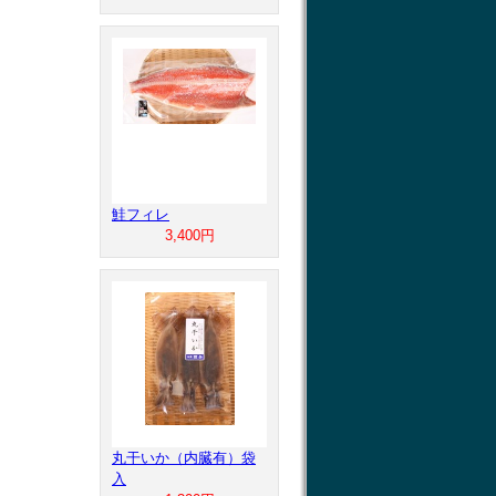
鮭フィレ
3,400円
丸干いか（内臓有）袋
入