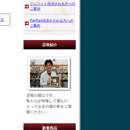
クレジット決済される方への
ご案内
中元
PayPay決済をされる方への
ご案内
店長紹介
店長の堀江です。
私たちが吟味して選んだ、
とっておきの海の幸をご堪
能ください。
新着商品