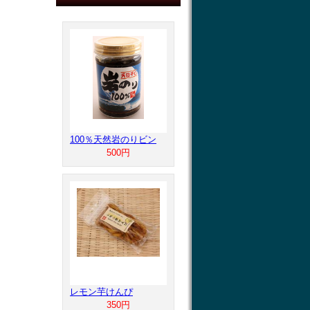
100％天然岩のりビン
500円
レモン芋けんぴ
350円