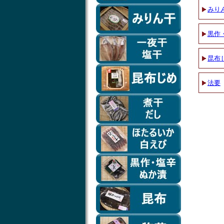
みり
黒作
昆布
法要