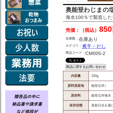
奥能登わじまの塩1
海水100％で製造し
85
売価：（税込）
在庫数：
在庫あり
カテゴリ：
煮干・だし
商品コード：
CM005-2
内容量
100g
原料原産地
能登沿岸）
原材料
能登沿岸海水
保存状態
直射日光を避