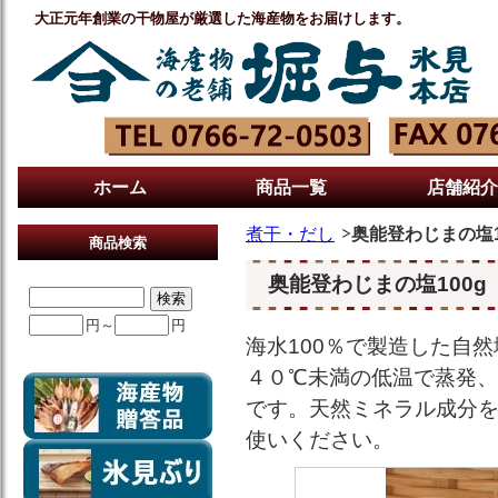
大正元年創業の干物屋が厳選した海産物をお届けします。
ホーム
商品一覧
店舗紹介
煮干・だし
奥能登わじまの塩1
商品検索
奥能登わじまの塩100g
円～
円
海水100％で製造した自
４０℃未満の低温で蒸発
です。天然ミネラル成分
使いください。