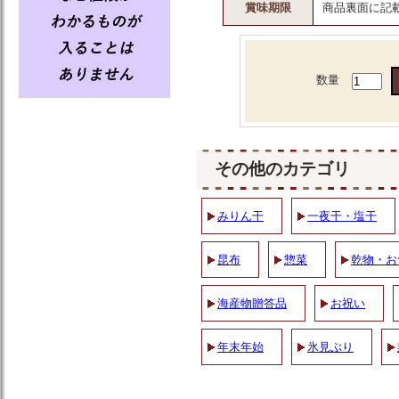
賞味期限
商品裏面に記
数量
その他のカテゴリ
みりん干
一夜干・塩干
昆布
惣菜
乾物・お
海産物贈答品
お祝い
年末年始
氷見ぶり