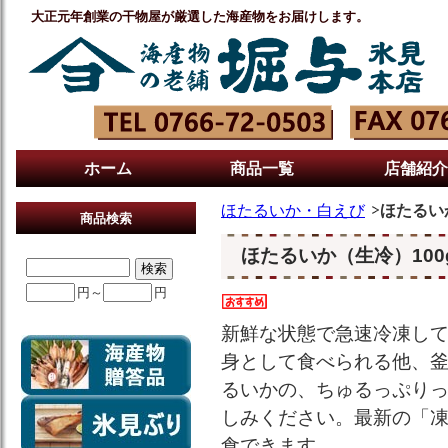
大正元年創業の干物屋が厳選した海産物をお届けします。
ホーム
商品一覧
店舗紹介
ほたるいか・白えび
ほたるい
商品検索
ほたるいか（生冷）100
円～
円
新鮮な状態で急速冷凍し
身として食べられる他、
るいかの、ちゅるっぷり
しみください。最新の「
食できます。