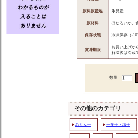
原料原産地
氷見産
原材料
ほたるいか、
保存状態
冷凍保存（-1
お買い上げか
賞味期限
解凍後は冷蔵
数量
その他のカテゴリ
みりん干
一夜干・塩干