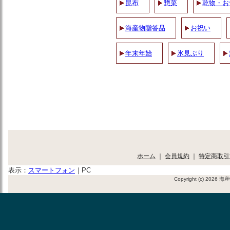
昆布
惣菜
乾物・お
海産物贈答品
お祝い
年末年始
氷見ぶり
ホーム
｜
会員規約
｜
特定商取引
表示：
スマートフォン
｜
PC
Copyright (c) 2026