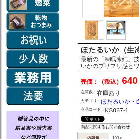
ほたるいか（生冷
最新の「凍眠凍結」
いかのプリプリ感と
64
売価：（税込）
在庫数：
在庫あり
カテゴリ：
ほたるいか・
商品コード：
KS067-1
内容量
100ｇ