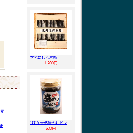
本乾にしん木箱
1,900円
中元
100％天然岩のりビン
要
500円