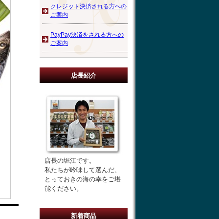
クレジット決済される方への
ご案内
PayPay決済をされる方への
ご案内
店長紹介
店長の堀江です。
私たちが吟味して選んだ、
とっておきの海の幸をご堪
能ください。
新着商品