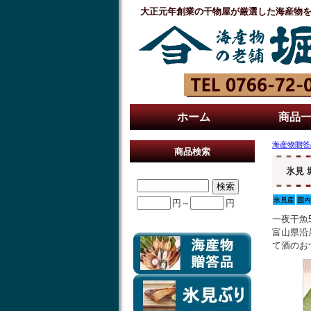
大正元年創業の干物屋が厳選した海産物
ホーム
商品
海産物贈答
商品検索
氷見
円～
円
一夜干魚
富山県沿
て酒のお