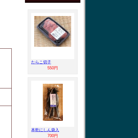
たらこ切子
550円
本乾にしん袋入
700円