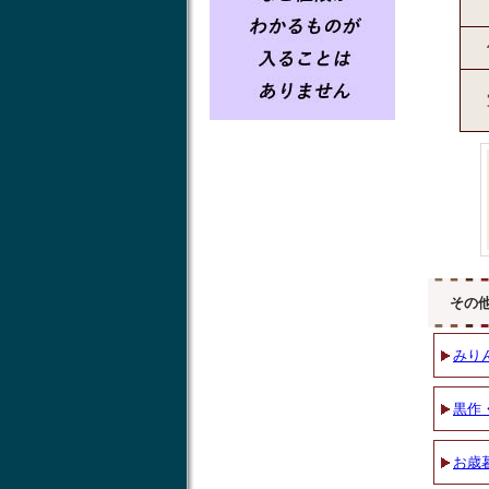
その
みり
黒作
お歳