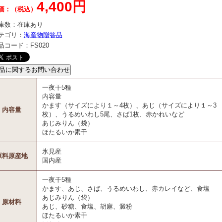
4,400円
価：（税込）
庫数：
在庫あり
テゴリ：
海産物贈答品
品コード：
FS020
一夜干5種
内容量
かます（サイズにより１～4枚）、あじ（サイズにより１～3
内容量
枚）、うるめいわし5尾、さば1枚、赤かれいなど
あじみりん（袋）
ほたるいか素干
氷見産
原料原産地
国内産
一夜干5種
かます、あじ、さば、うるめいわし、赤カレイなど、食塩
あじみりん（袋）
原材料
あじ、砂糖、食塩、胡麻、澱粉
ほたるいか素干