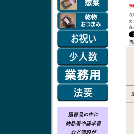
売
在
カ
商