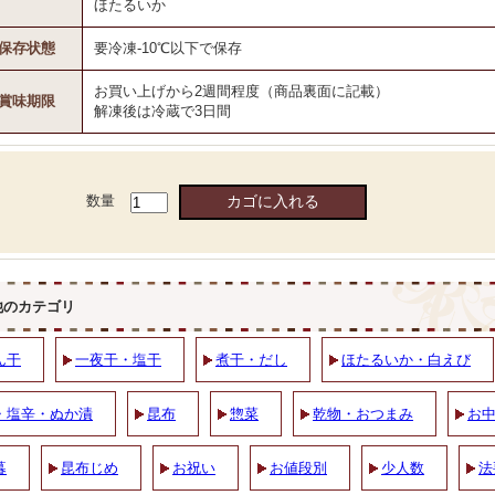
ほたるいか
保存状態
要冷凍-10℃以下で保存
お買い上げから2週間程度（商品裏面に記載）
賞味期限
解凍後は冷蔵で3日間
数量
他のカテゴリ
ん干
一夜干・塩干
煮干・だし
ほたるいか・白えび
・塩辛・ぬか漬
昆布
惣菜
乾物・おつまみ
お
暮
昆布じめ
お祝い
お値段別
少人数
法