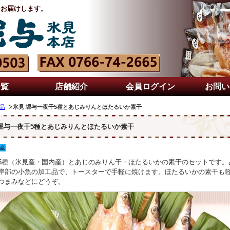
をお届けします。
一覧
店舗紹介
会員ログイン
お問い
品
氷見 堀与一夜干5種とあじみりんとほたるいか素干
 堀与一夜干5種とあじみりんとほたるいか素干
5種（氷見産・国内産）とあじのみりん干・ほたるいかの素干のセットです。
岸部の小魚の加工品で、トースターで手軽に焼けます。ほたるいかの素干も
つまみなどにどうぞ。